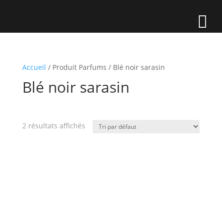
Accueil
/ Produit Parfums / Blé noir sarasin
Blé noir sarasin
2 résultats affichés
Catégories de produits
Buche
Coeur glacé
Crème glacée
Entremet