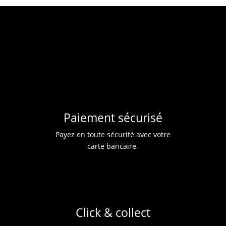
Les
noisette
options
peuvent
noisettes
être
choisies
noix de coco
sur
nouveauté
la
page
pamplemousse
du
produit
passion
Paiement sécurisé
pistache
Payez en toute sécurité avec votre
carte bancaire.
pomme
primée
rhum - raisin
sarrasin
Click & collect