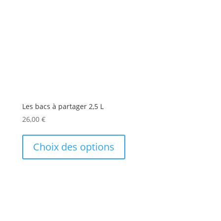
Omelette Norvégienne
Sorbet
Verrine glacée
Étiquettes produit
banane
Les bacs à partager 2,5 L
26,00
€
brownie
Ce
buche
produit
Choix des options
a
café
plusieurs
variations.
caramel
Les
châtaigne
options
peuvent
chocolat
être