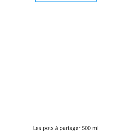
a
plusieurs
variations.
Les
options
peuvent
être
choisies
sur
la
page
du
produit
Les pots à partager 500 ml